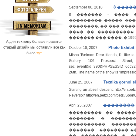
8 ����
September 06, 2010
8 ������� - ���� 
��������� ����� ���
��������, �� ��� ������
���� �� ����������
������� ��� ����. � 19
А для тех кому больше нравится
старый дизайн мы оставили все как
Photo Exhibit 
October 18, 2007
было
тут
Misha Tselman Dear friends, I'd like to
Gallery, 106 Prospect Street, C
sec=event&id=390&PHPSESSID=6dc327ed
26th. The name of the show is "Impressi
Texnika gornoi s
June 25, 2007
Starting an abseil descent: http://en.pe
Reverso? http://en.petzl.com/petzl/Sp
��������
April 25, 2007
��������� �� ������
������� � �������
����������, �����
������� - �������� �
�� ���������� � �