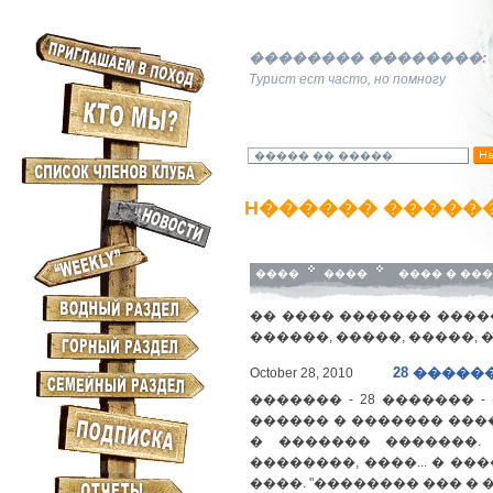
�������� ��������:
Туpист ест часто, но помногу
H������ ������
����
����
���� � ���
�� ���� ������� �����
������, �����, �����, 
28 �����
October 28, 2010
������� - 28 ������� 
������ � ������� ����
� ������� �������.
��������, ����... � ��
����. "�������� ��� �