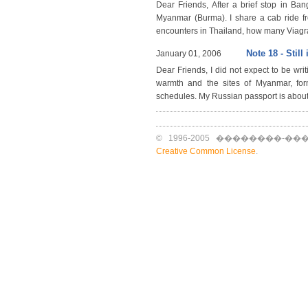
Dear Friends, After a brief stop in Ba
Myanmar (Burma). I share a cab ride fr
encounters in Thailand, how many Viagra
Note 18 - Still
January 01, 2006
Dear Friends, I did not expect to be wr
warmth and the sites of Myanmar, for
schedules. My Russian passport is about 
© 1996-2005 ��������-����
Creative Common License
.