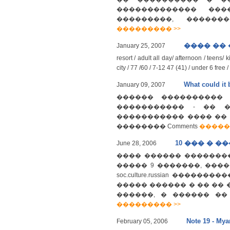
������������� ���
���������, �����
��������� >>
���� ��
January 25, 2007
resort / adult all day/ afternoon / teens/ 
city / 77 /60 / 7-12 47 (41) / under 6 free 
What could it
January 09, 2007
������ ���������� 
����������� - �� �
����������� ���� �� �
�������� Comments
�����
10 ��� � 
June 28, 2006
���� ������ �������� 
����� 9 �������, ���
soc.culture.russian ���
����� ������ � �� �� 
������, � ������ �
��������� >>
Note 19 - My
February 05, 2006